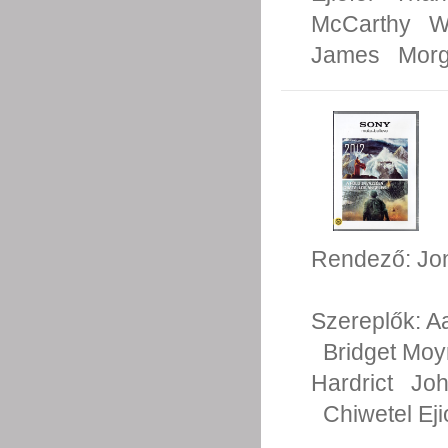
McCarthy
W
James
Morg
Rendező:
Jo
Szereplők:
A
Bridget Mo
Hardrict
Jo
Chiwetel Eji