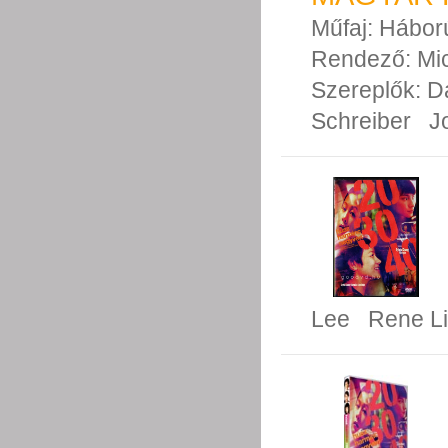
Műfaj:
Hábor
Rendező:
Mi
Szereplők:
D
Schreiber
J
Lee
Rene L