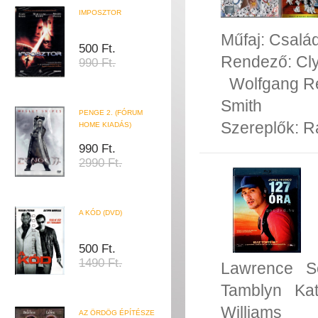
IMPOSZTOR
Műfaj:
Család
500 Ft.
Rendező:
Cl
990 Ft.
Wolfgang R
Smith
PENGE 2. (FÓRUM
Szereplők:
R
HOME KIADÁS)
990 Ft.
2990 Ft.
A KÓD (DVD)
500 Ft.
1490 Ft.
Lawrence
S
Tamblyn
Ka
Williams
AZ ÖRDÖG ÉPÍTÉSZE