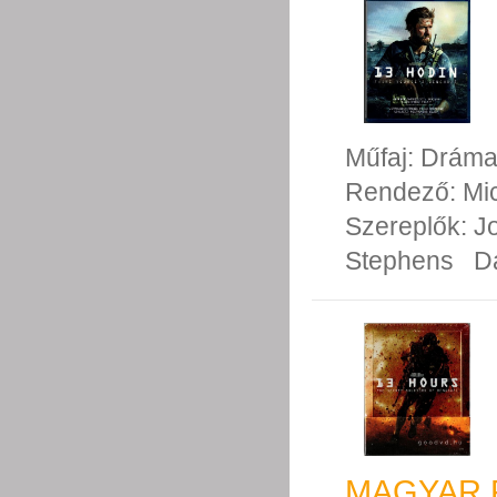
Műfaj:
Drám
Rendező:
Mi
Szereplők:
J
Stephens
D
MAGYAR 