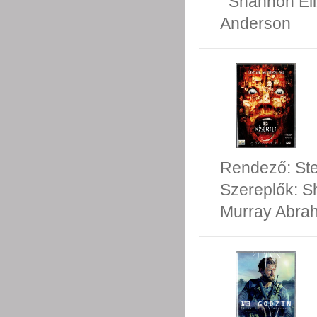
Shannon El
Anderson
Rendező:
St
Szereplők:
S
Murray Abra