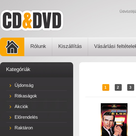
Üdvözölj
Rólunk
Kiszállítás
Vásárlási feltétele
Kategóriák
Újdonság
1
2
3
Ritkaságok
Akciók
Előrendelés
Raktáron