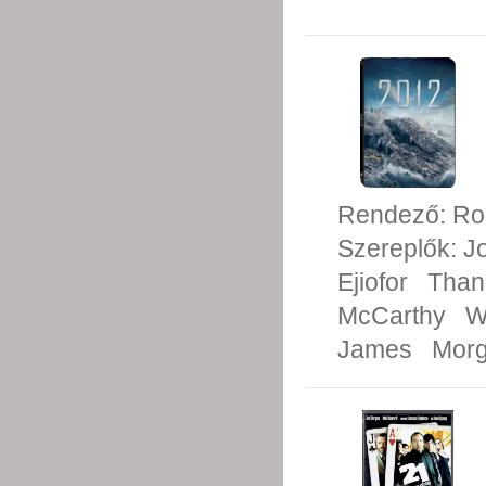
Rendező:
Ro
Szereplők:
J
Ejiofor
Than
McCarthy
W
James
Morg