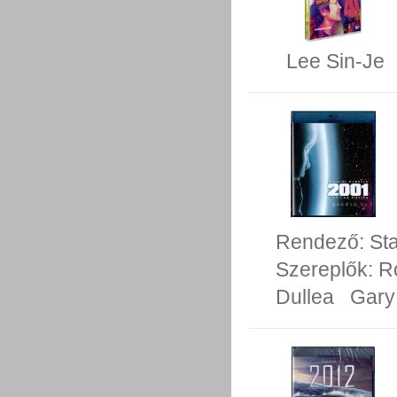
Lee Sin-Je
Rendező:
St
Szereplők:
R
Dullea
Gary