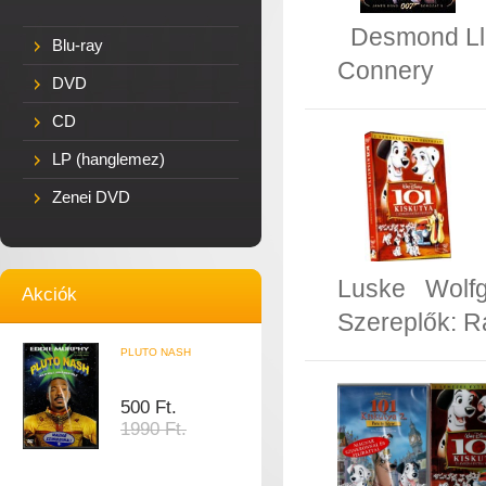
Desmond Ll
Blu-ray
Connery
DVD
CD
LP (hanglemez)
Zenei DVD
Luske
Wolf
Akciók
Szereplők:
R
PLUTO NASH
500 Ft.
1990 Ft.