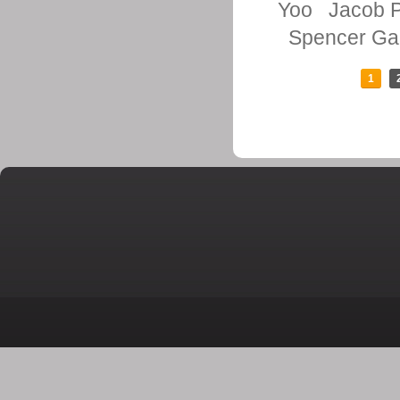
Yoo
Jacob P
Spencer Gar
1