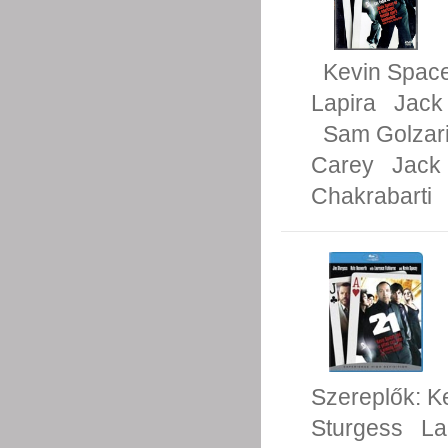
Kevin Spac
Lapira
Jack
Sam Golzar
Carey
Jack 
Chakrabarti
Szereplők:
K
Sturgess
La