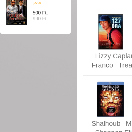
(DVD)
500 Ft.
990 Ft.
Lizzy Capla
Franco
Trea
Shalhoub
Ma