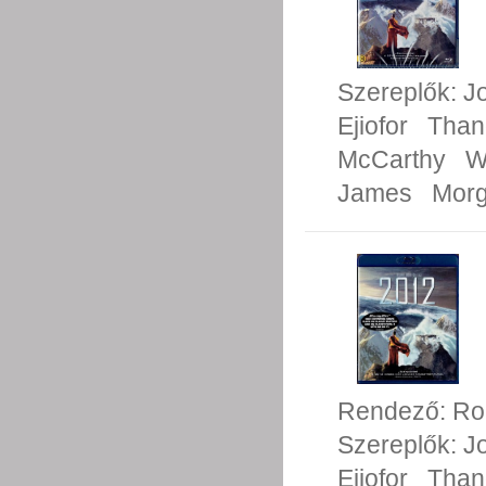
Szereplők:
J
Ejiofor
Than
McCarthy
W
James
Morg
Rendező:
Ro
Szereplők:
J
Ejiofor
Than