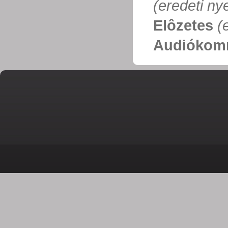
(eredeti ny
Elôzetes
(
Audiókom