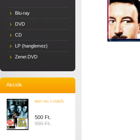
Blu-ray
DVD
CD
LP (hanglemez)
Zenei DVD
Akciók
MINT HAL A VÍZBŐL
500 Ft.
990 Ft.