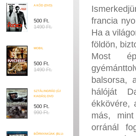
A KÓD (DVD)
Ismerkedj
francia ny
500 Ft.
1490 Ft.
Ha a világo
földön, biz
MOBIL
Most ép
500 Ft.
gyémántt
1490 Ft.
balsorsa, 
hálóját D
SZTÁLINGRÁD (ÚJ
KIADÁS) DVD
ékkövére, 
500 Ft.
990 Ft.
más, mint
orránál f
BŐRNYAKÚAK (BLU-