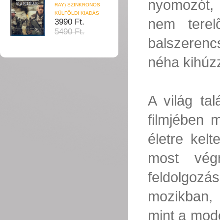
nyomozót, 
RAY) SZINKRONOS
KÜLFÖLDI KIADÁS
nem tere
3990 Ft.
5490 Ft.
balszerenc
néha kihúzz
A világ ta
filmjében m
életre kel
most vég
feldolgozá
mozikban, 
mint a mode