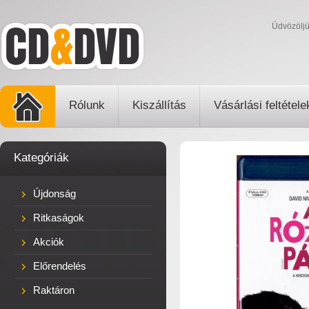
Üdvözölj
Rólunk
Kiszállítás
Vásárlási feltétele
Kategóriák
Újdonság
Ritkaságok
Akciók
Előrendelés
Raktáron