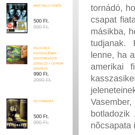
tornádó, ho
MINT HAL A VÍZBŐL
csapat fiat
500 Ft.
990 Ft.
másikba, ho
tudjanak.
PALYA BEA:
lenne, ha 
EGYSZÁLÉNEK /
JUSTONEVOICE
amerikai f
(2009) CD + CD-ROM
DIGIPACK
990 Ft.
kasszasik
2990 Ft.
jeleneteine
Vasember,
FELTÁMADÁS
botladozi
500 Ft.
990 Ft.
nõcsapata i