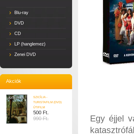
Blu-ray
DVD
CD
LP (hanglemez)
Zenei DVD
Akciók
SZICÍLIA -
TURISTAFILM (DVD)
ÚTIFILM
500 Ft.
Egy éjjel 
990 Ft.
katasztró