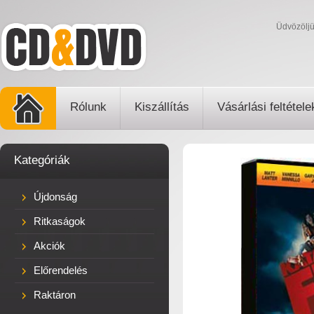
Üdvözölj
Rólunk
Kiszállítás
Vásárlási feltétele
Kategóriák
Újdonság
Ritkaságok
Akciók
Előrendelés
Raktáron