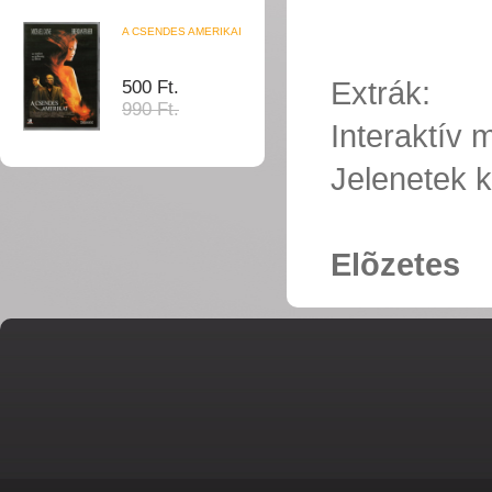
A CSENDES AMERIKAI
Extrák:
500 Ft.
990 Ft.
Interaktív
Jelenetek k
Elõzetes