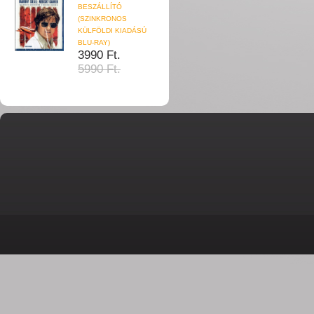
BESZÁLLÍTÓ
(SZINKRONOS
KÜLFÖLDI KIADÁSÚ
BLU-RAY)
3990 Ft.
5990 Ft.