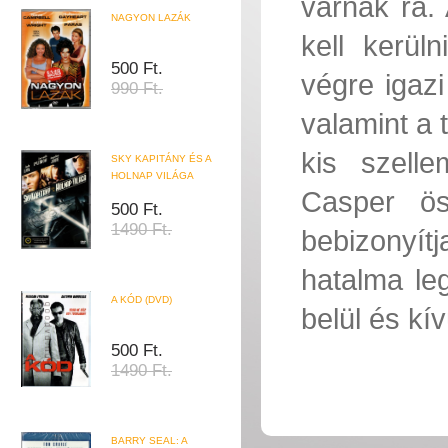
várnak rá.
NAGYON LAZÁK
kell kerül
500 Ft.
végre igazi
990 Ft.
valamint a 
kis szelle
SKY KAPITÁNY ÉS A
HOLNAP VILÁGA
Casper ös
500 Ft.
1490 Ft.
bebizonyít
hatalma le
A KÓD (DVD)
belül és kív
500 Ft.
1490 Ft.
BARRY SEAL: A