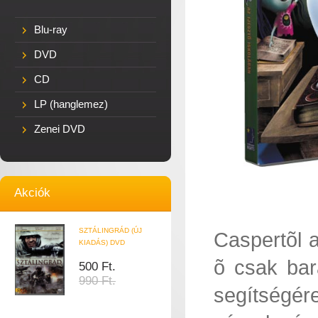
Blu-ray
DVD
CD
LP (hanglemez)
Zenei DVD
Akciók
SZTÁLINGRÁD (ÚJ
Caspertõl a
KIADÁS) DVD
õ csak bar
500 Ft.
990 Ft.
segítségére