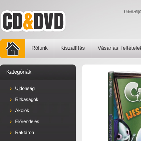
Üdvözölj
Rólunk
Kiszállítás
Vásárlási feltétele
Kategóriák
Újdonság
Ritkaságok
Akciók
Előrendelés
Raktáron