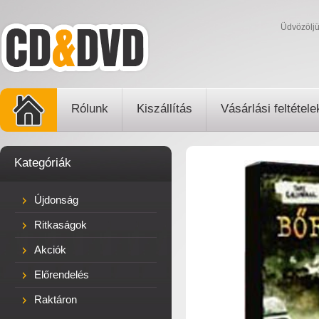
Üdvözölj
Rólunk
Kiszállítás
Vásárlási feltétele
Kategóriák
Újdonság
Ritkaságok
Akciók
Előrendelés
Raktáron