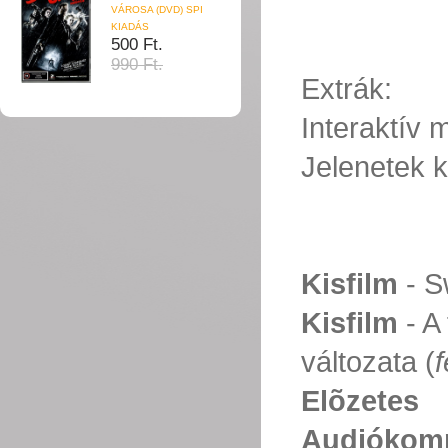
VÁROSA (DVD) SPI
KIADÁS
500 Ft.
990 Ft.
Extrák:
Interaktív
Jelenetek k
Kisfilm
- Sw
Kisfilm
- A 
változata (
f
Elõzetes
Audiókom