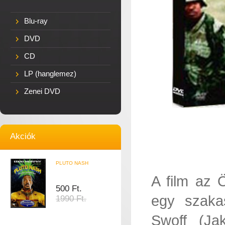
Blu-ray
DVD
CD
LP (hanglemez)
Zenei DVD
Akciók
PLUTO NASH
A film az 
500 Ft.
egy szaka
1990 Ft.
Swoff (Jak