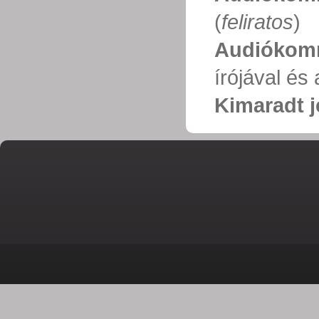
(
feliratos
)
Audiókom
írójával és
Kimaradt j