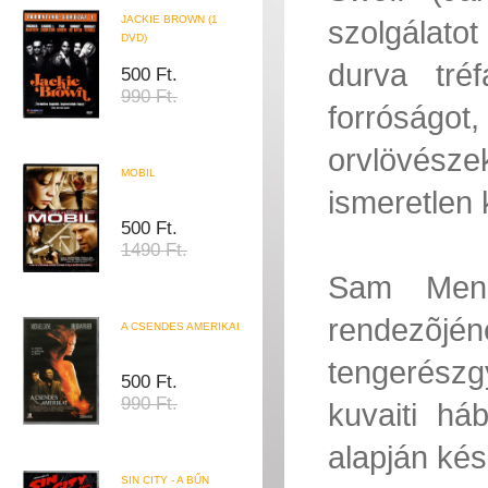
JACKIE BROWN (1
szolgálato
DVD)
durva tréf
500 Ft.
990 Ft.
forróságo
orvlövésze
MOBIL
ismeretlen 
500 Ft.
1490 Ft.
Sam Mend
rendezõ
A CSENDES AMERIKAI
tengerészgy
500 Ft.
990 Ft.
kuvaiti há
alapján kés
SIN CITY - A BŰN