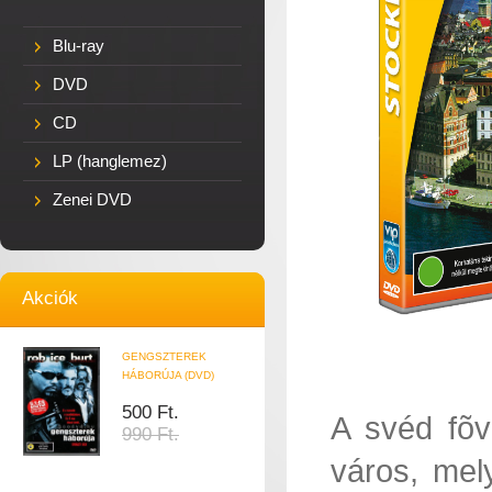
Blu-ray
DVD
CD
LP (hanglemez)
Zenei DVD
Akciók
GENGSZTEREK
HÁBORÚJA (DVD)
500 Ft.
A svéd fõv
990 Ft.
város, mely