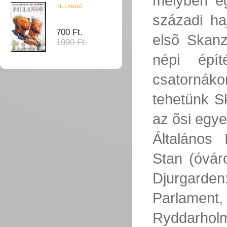
melyben egy
PILLANGÓ
századi ha
700 Ft.
elsõ Skanz
1990 Ft.
népi épí
csatornák
tehetünk S
az õsi egy
Általános
Stan (óváro
Djurgarde
Parlament,
Ryddarh