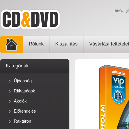
Üdvözölj
Rólunk
Kiszállítás
Vásárlási feltétele
Kategóriák
Újdonság
Ritkaságok
Akciók
Előrendelés
Raktáron