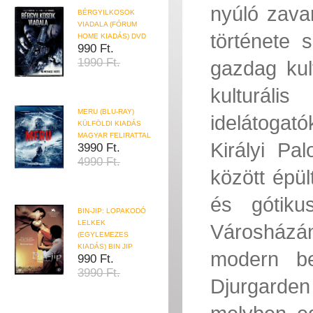
nyúló zava
BÉRGYILKOSOK
VIADALA (FÓRUM
története 
HOME KIADÁS) DVD
990 Ft.
1990 Ft.
gazdag kul
kulturál
MERU (BLU-RAY)
idelátogat
KÜLFÖLDI KIADÁS
MAGYAR FELIRATTAL
Királyi Pa
3990 Ft.
4990 Ft.
között épül
és gótiku
BIN-JIP: LOPAKODÓ
LELKEK
Városházán
(EGYLEMEZES
KIADÁS) BIN JIP
modern be
990 Ft.
3990 Ft.
Djurgarde