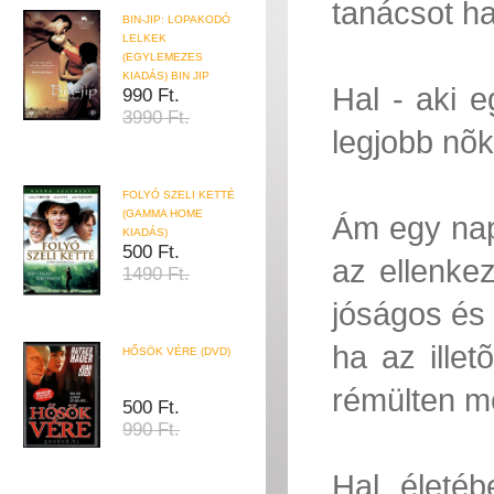
tanácsot ha
BIN-JIP: LOPAKODÓ
LELKEK
(EGYLEMEZES
KIADÁS) BIN JIP
Hal - aki 
990 Ft.
3990 Ft.
legjobb nõ
FOLYÓ SZELI KETTÉ
(GAMMA HOME
Ám egy nap
KIADÁS)
500 Ft.
az ellenkez
1490 Ft.
jóságos és
ha az ille
HŐSÖK VÉRE (DVD)
rémülten me
500 Ft.
990 Ft.
Hal életéb