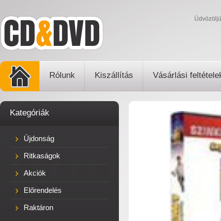
Üdvözölj
Rólunk
Kiszállítás
Vásárlási feltétele
Kategóriák
Újdonság
Ritkaságok
Akciók
Előrendelés
Raktáron