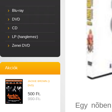
Blu-ray
DVD
CD
LP (hanglemez)
Zenei DVD
Akciók
JACKIE BROWN (1
DVD)
500 Ft.
990 Ft.
Egy nõben 