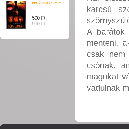
RÉMÁLOMPÁR (DVD)
karcsú sz
500 Ft.
szörnyszülö
990 Ft.
A barátok 
menteni, a
csak nem é
csónak, am
magukat vá
vadulnak m