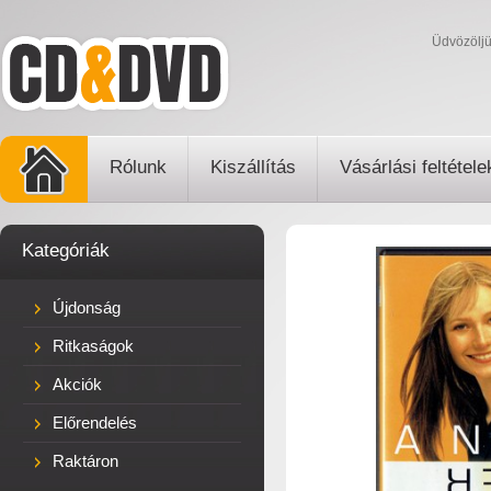
Üdvözölj
Rólunk
Kiszállítás
Vásárlási feltétele
Kategóriák
Újdonság
Ritkaságok
Akciók
Előrendelés
Raktáron