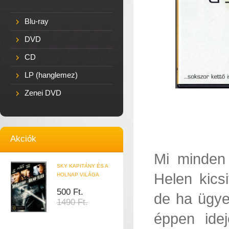
Blu-ray
DVD
CD
LP (hanglemez)
Zenei DVD
Akciók
Mi minden 
SKY KAPITÁNY ÉS A
Helen kicsi
HOLNAP VILÁGA
500 Ft.
de ha ügye
1490 Ft.
éppen idej