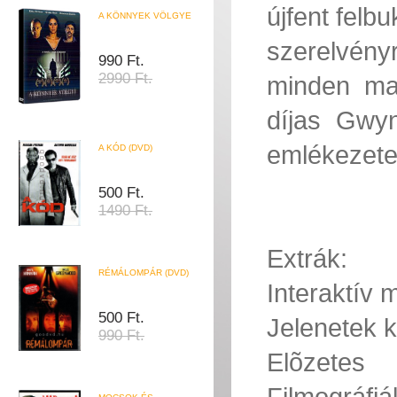
újfent felb
A KÖNNYEK VÖLGYE
szerelvény
990 Ft.
2990 Ft.
minden ma
díjas Gwyn
emlékezetes
A KÓD (DVD)
500 Ft.
1490 Ft.
Extrák:
RÉMÁLOMPÁR (DVD)
Interaktív
500 Ft.
Jelenetek k
990 Ft.
Elõzetes
Filmográfiá