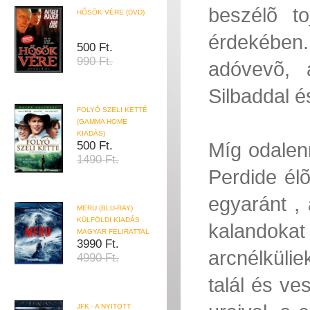
beszélõ to
HŐSÖK VÉRE (DVD)
érdekében.
500 Ft.
990 Ft.
adóvevõ, 
Silbaddal és
FOLYÓ SZELI KETTÉ
(GAMMA HOME
KIADÁS)
Míg odalen
500 Ft.
1490 Ft.
Perdide élõ
egyaránt ,
MERU (BLU-RAY)
KÜLFÖLDI KIADÁS
kalandok
MAGYAR FELIRATTAL
3990 Ft.
arcnélkülie
4990 Ft.
talál és ve
JFK - A NYITOTT