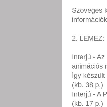
Szöveges k
információk 
2. LEMEZ:
Interjú - A
animációs r
Így készült 
(kb. 38 p.)
Interjú - A 
(kb. 17 p.)