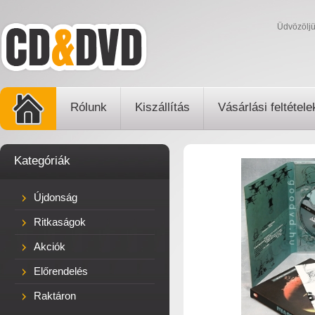
Üdvözölj
Rólunk
Kiszállítás
Vásárlási feltétele
Kategóriák
Újdonság
Ritkaságok
Akciók
Előrendelés
Raktáron