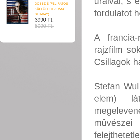
uraival, s
DOSSZIÉ (FELIRATOS
KÜLFÖLDI KIADÁSÚ
fordulatot h
BLU-RAY)
3990 Ft.
5990 Ft.
A francia
rajzfilm so
Csillagok h
Stefan Wul
elem) lá
megelevene
mûvészei 
felejthetet