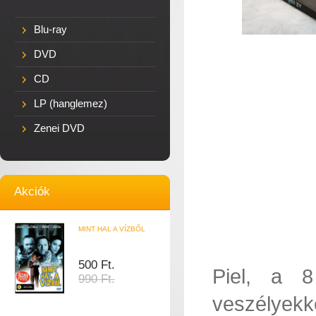
Blu-ray
DVD
CD
LP (hanglemez)
Zenei DVD
Akciók
MINT HAL A VÍZBŐL
500 Ft.
Piel, a 8
990 Ft.
veszélyekke