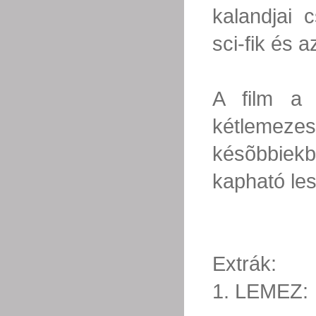
kalandjai 
sci-fik és 
A film a 
kétlemeze
késõbbiek
kapható les
Extrák:
1. LEMEZ: