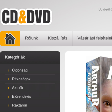
Üdvözölj
Rólunk
Kiszállítás
Vásárlási feltétele
Kategóriák
Újdonság
Ritkaságok
Akciók
Előrendelés
Raktáron