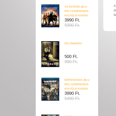
A
VILÁGVÉGE (BLU-
d
RAY) SZINKRONOS
t
KÜLFÖLDI KIADÁS
3990 Ft.
5990 Ft.
FELTÁMADÁS
500 Ft.
990 Ft.
BŐRNYAKÚAK (BLU-
RAY) SZINKRONOS
KÜLFÖLDI KIADÁS
3990 Ft.
5490 Ft.