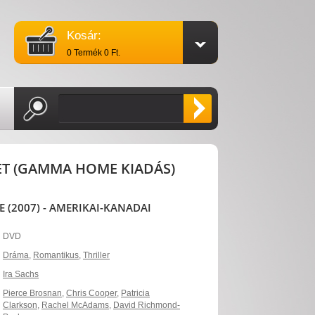
Kosár:
0 Termék 0 Ft.
ET (GAMMA HOME KIADÁS)
E (2007) - AMERIKAI-KANADAI
DVD
Dráma
,
Romantikus
,
Thriller
Ira Sachs
Pierce Brosnan
,
Chris Cooper
,
Patricia
Clarkson
,
Rachel McAdams
,
David Richmond-