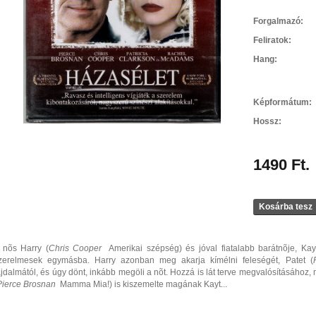
Forgalmazó:
Feliratok:
Hang:
Képformátum:
Hossz:
1490 Ft.
Kosárba tesz
 nõs Harry (
Chris Cooper
 Amerikai szépség) és jóval fiatalabb barátnõje, Kay
zerelmesek egymásba. Harry azonban meg akarja kímélni feleségét, Patet (
ájdalmától, és úgy dönt, inkább megöli a nõt. Hozzá is lát terve megvalósításához, 
Pierce Brosnan
 Mamma Mia!) is kiszemelte magának Kayt...