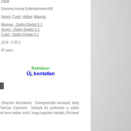
Peck
Gamma Home Entertainment Kft.
Angol
,
Cseh
,
Héber
,
Magyar
Magyar - Dolby Digital 5.1
Angol - Dolby Digital 5.1
Cseh - Dolby Digital 5.1
16:9 - 2.35:1
87 perc
Raktáron
Új, bontatlan
 (
Rachel McAdams
 Ünneprontók ünnepe) fülig
Patricia Clarkson
 Ízlések és pofonok) a válás
mit sem sejtve arról, hogy legjobb barátja, Richard