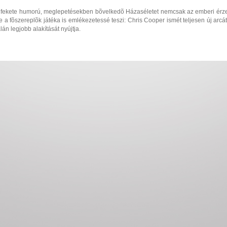
 fekete humorú, meglepetésekben bõvelkedõ Házaséletet nemcsak az emberi érzelm
e a fõszereplõk játéka is emlékezetessé teszi: Chris Cooper ismét teljesen új arc
alán legjobb alakítását nyújtja.