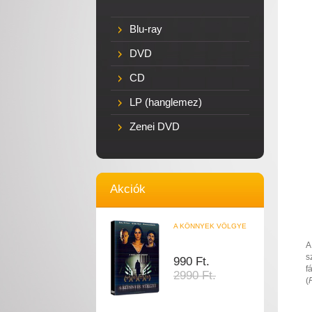
Blu-ray
DVD
CD
LP (hanglemez)
Zenei DVD
Akciók
A KÖNNYEK VÖLGYE
A
s
990 Ft.
f
2990 Ft.
(