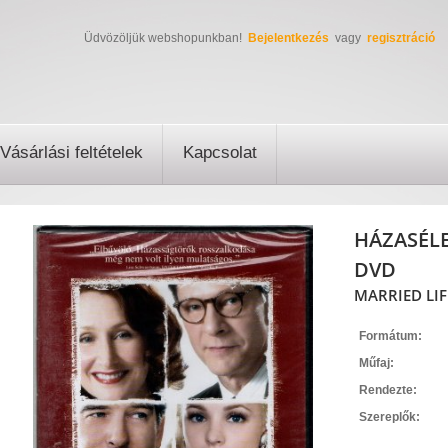
Üdvözöljük webshopunkban!
Bejelentkezés
vagy
regisztráció
Vásárlási feltételek
Kapcsolat
HÁZASÉL
DVD
MARRIED LIF
Formátum:
Műfaj:
Rendezte:
Szereplők: