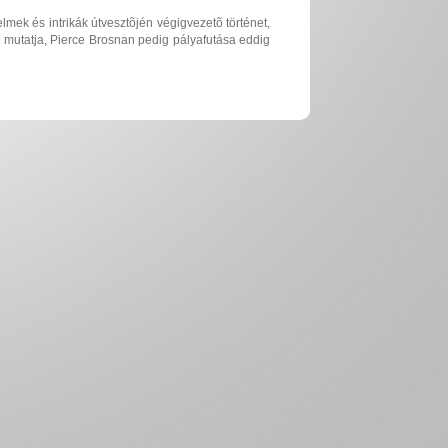
ek és intrikák útvesztõjén végigvezetõ történet,
át mutatja, Pierce Brosnan pedig pályafutása eddig