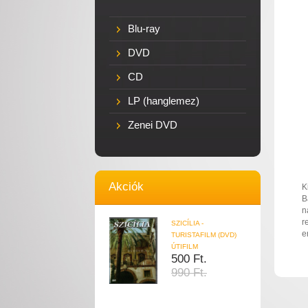
Blu-ray
DVD
CD
LP (hanglemez)
Zenei DVD
Akciók
K
B
n
r
SZICÍLIA -
e
TURISTAFILM (DVD)
ÚTIFILM
500 Ft.
990 Ft.