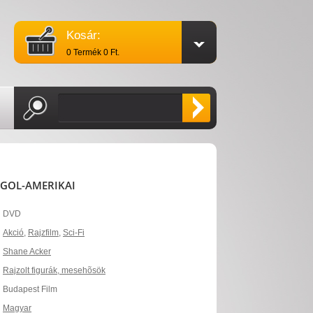
Kosár:
0 Termék 0 Ft.
ANGOL-AMERIKAI
DVD
Akció
,
Rajzfilm
,
Sci-Fi
Shane Acker
Rajzolt figurák, mesehõsök
Budapest Film
Magyar