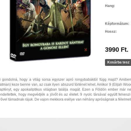
Hang:
Képformátum:
Hossz:
3990 Ft.
Kosárba tesz
i gondolná, hogy a világ sorsa egyszer apró rongybabáktól függ majd? Amiben
atman) keze benne van, az csak ilyen abszurd történet lehet. Amikor 9 (Elijah Wood 
apfényt, egy apokaliptikus világban találja magát. Ezen a Földön ember már nem
endeltettek, hogy megvédjék a jövõt és az életet. 9 nyolc társával együtt felvesz
rõvel támadnak rájuk. De vajon mekkora esélye van néhány apróságnak a félelme