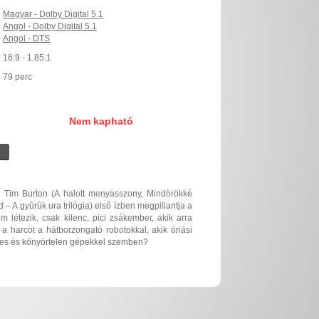
Magyar - Dolby Digital 5.1
Angol - Dolby Digital 5.1
Angol - DTS
16:9 - 1.85:1
79 perc
Nem kapható
 Tim Burton (A halott menyasszony, Mindörökké
– A gyûrûk ura trilógia) elsõ ízben megpillantja a
 létezik, csak kilenc, pici zsákember, akik arra
i a harcot a hátborzongató robotokkal, akik óriási
tes és könyörtelen gépekkel szemben?