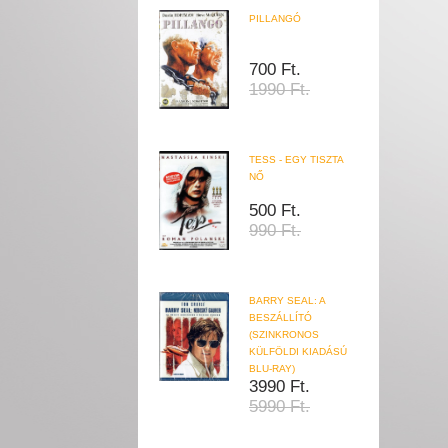
PILLANGÓ
700 Ft.
1990 Ft.
TESS - EGY TISZTA
NŐ
500 Ft.
990 Ft.
BARRY SEAL: A
BESZÁLLÍTÓ
(SZINKRONOS
KÜLFÖLDI KIADÁSÚ
BLU-RAY)
3990 Ft.
5990 Ft.