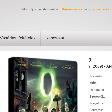
Üdvözöljük webshopunkban!
Bejelentkezés
vagy
regisztráció
Vásárlási feltételek
Kapcsolat
9
9 (2009) - 
Formátum:
Műfaj:
Rendezte:
Szereplők:
Forgalmazó:
Feliratok: