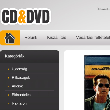
Üdvözölj
Rólunk
Kiszállítás
Vásárlási feltétele
Kategóriák
Újdonság
Ritkaságok
Akciók
Előrendelés
Raktáron