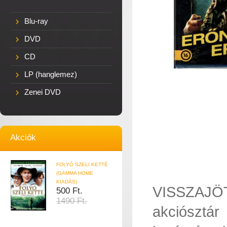
Blu-ray
DVD
CD
LP (hanglemez)
Zenei DVD
Akciók
FOLYÓ SZELI KETTÉ
(GAMMA HOME
KIADÁS)
VISSZAJÖT
500 Ft.
1490 Ft.
akciósztá