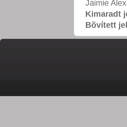
Jaimie Al
Kimaradt j
Bõvített j