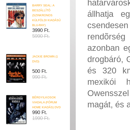
határváros
BARRY SEAL: A
BESZÁLLÍTÓ
állhatja e
(SZINKRONOS
KÜLFÖLDI KIADÁSÚ
csendesen
BLU-RAY)
3990 Ft.
rendõrség 
5990 Ft.
azonban eg
drogbáró, 
JACKIE BROWN (1
DVD)
és 320 km
500 Ft.
990 Ft.
mexikói h
Owensszel 
BÉRGYILKOSOK
magát, és 
VIADALA (FÓRUM
HOME KIADÁS) DVD
990 Ft.
1990 Ft.