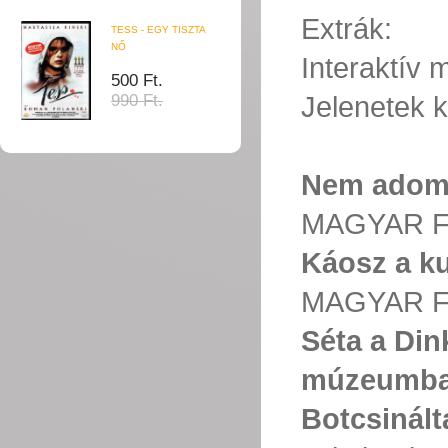
Extrák:
TESS - EGY TISZTA
NŐ
Interaktív
500 Ft.
Jelenetek k
990 Ft.
Nem adom
MAGYAR F
Káosz a ku
MAGYAR F
Séta a Din
múzeumb
Botcsinált