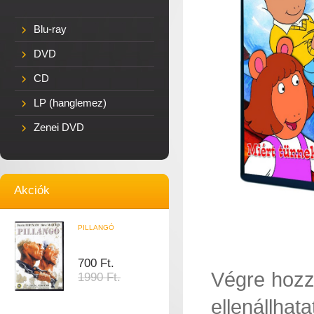
Blu-ray
DVD
CD
LP (hanglemez)
Zenei DVD
Akciók
PILLANGÓ
700 Ft.
Végre hozzá
1990 Ft.
ellenállhat