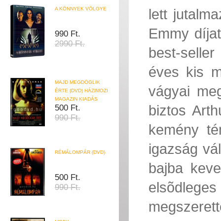
A KÖNNYEK VÖLGYE
lett jutalm
Emmy díjat
990 Ft.
2990 Ft.
best-seller
éves kis m
MAJD MEGDÖGLIK
vágyai meg
ÉRTE (DVD) HÁZIMOZI
MAGAZIN KIADÁS
biztos Art
500 Ft.
990 Ft.
kemény tém
igazság vá
RÉMÁLOMPÁR (DVD)
bajba keve
500 Ft.
elsõdleges
990 Ft.
megszerette