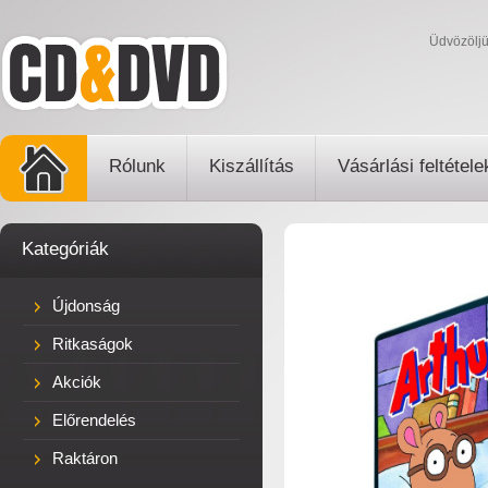
Üdvözölj
Rólunk
Kiszállítás
Vásárlási feltétele
Kategóriák
Újdonság
Ritkaságok
Akciók
Előrendelés
Raktáron