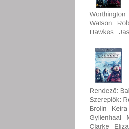
Worthington
Watson
Rob
Hawkes
Jas
Rendező:
Ba
Szereplők:
R
Brolin
Keira
Gyllenhaal
Clarke
Eliz