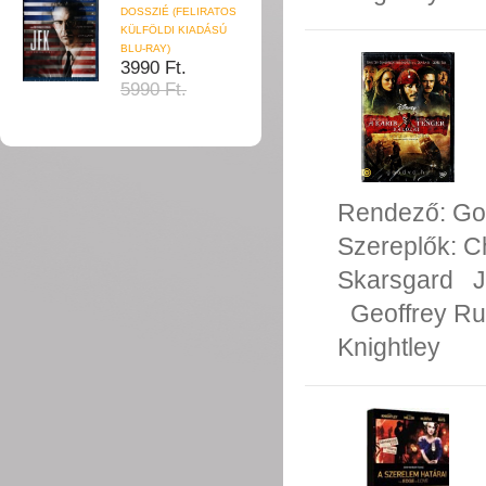
DOSSZIÉ (FELIRATOS
KÜLFÖLDI KIADÁSÚ
BLU-RAY)
3990 Ft.
5990 Ft.
Rendező:
Go
Szereplők:
C
Skarsgard
J
Geoffrey R
Knightley