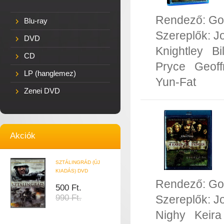
Rendező:
Go
Blu-ray
Szereplők:
J
DVD
Knightley
Bi
CD
Pryce
Geoff
LP (hanglemez)
Yun-Fat
Zenei DVD
Akciók
SZTÁLINGRÁD (ÚJ
KIADÁS) DVD
Rendező:
Go
500 Ft.
990 Ft.
Szereplők:
J
Nighy
Keira