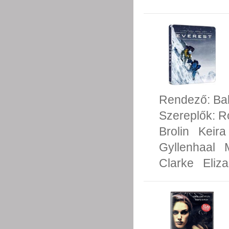
Rendező:
Ba
Szereplők:
R
Brolin
Keira
Gyllenhaal
Clarke
Eliz