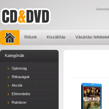
Üdvözölj
Rólunk
Kiszállítás
Vásárlási feltétele
Kategóriák
Újdonság
Ritkaságok
Akciók
Előrendelés
Raktáron