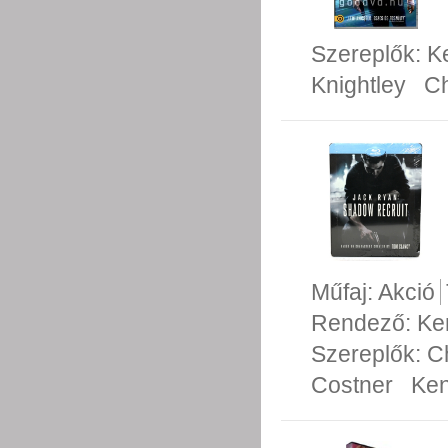
Szereplők:
K
Knightley
Ch
Műfaj:
Akció
Rendező:
Ke
Szereplők:
C
Costner
Ken