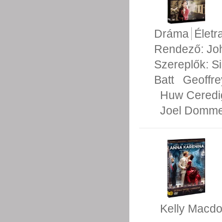
Dráma
Életra
Rendező:
Jo
Szereplők:
S
Batt
Geoffr
Huw Ceredi
Joel Domme
Kelly Macdo