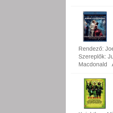
Rendező:
Jo
Szereplők:
J
Macdonald