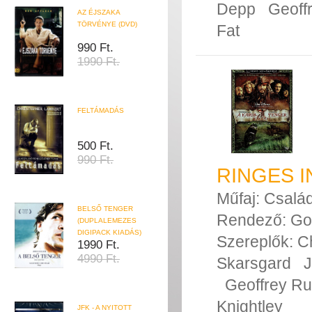
Depp
Geoff
AZ ÉJSZAKA
TÖRVÉNYE (DVD)
Fat
990 Ft.
1990 Ft.
FELTÁMADÁS
500 Ft.
990 Ft.
RINGES 
Műfaj:
Család
BELSŐ TENGER
Rendező:
Go
(DUPLALEMEZES
DIGIPACK KIADÁS)
Szereplők:
C
1990 Ft.
4990 Ft.
Skarsgard
J
Geoffrey R
Knightley
JFK - A NYITOTT