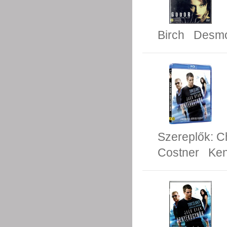
Birch
Desmo
Szereplők:
C
Costner
Ken