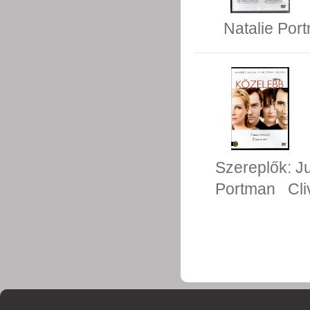
Natalie Por
Szereplők:
J
Portman
Cl