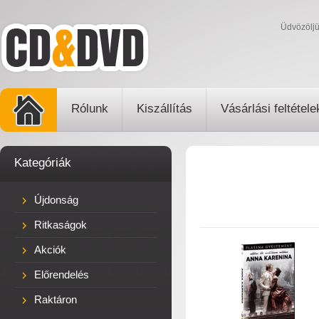
Üdvözölj
Rólunk
Kiszállítás
Vásárlási feltétele
Kategóriák
Újdonság
Ritkaságok
Akciók
Előrendelés
Raktáron