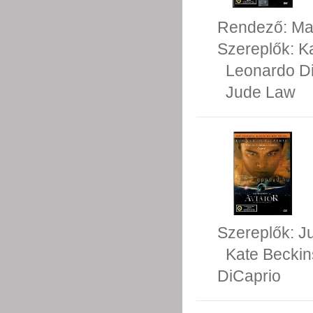
Rendező:
Ma
Szereplők:
K
Leonardo D
Jude Law
Szereplők:
J
Kate Beckin
DiCaprio