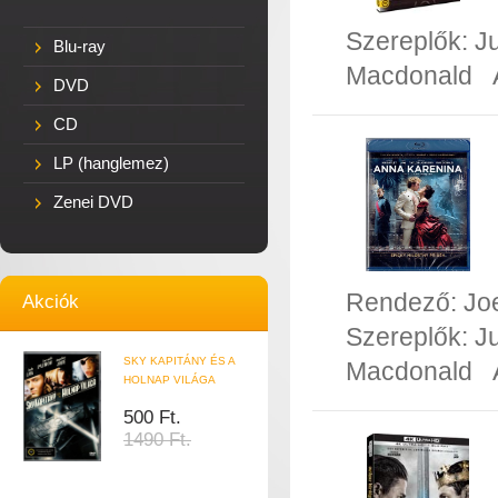
Szereplők:
J
Blu-ray
Macdonald
DVD
CD
LP (hanglemez)
Zenei DVD
Rendező:
Jo
Akciók
Szereplők:
J
SKY KAPITÁNY ÉS A
Macdonald
HOLNAP VILÁGA
500 Ft.
1490 Ft.