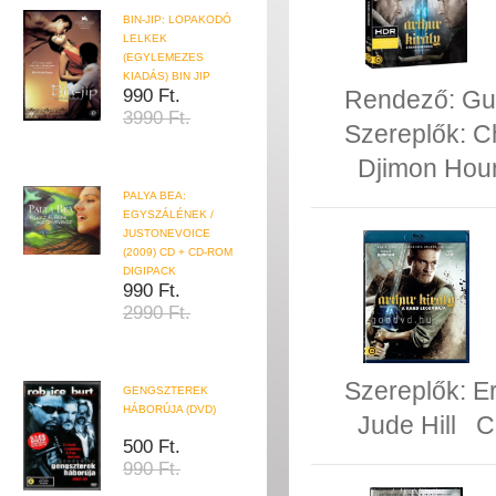
BIN-JIP: LOPAKODÓ
LELKEK
(EGYLEMEZES
KIADÁS) BIN JIP
990 Ft.
Rendező:
Gu
3990 Ft.
Szereplők:
C
Djimon Hou
PALYA BEA:
EGYSZÁLÉNEK /
JUSTONEVOICE
(2009) CD + CD-ROM
DIGIPACK
990 Ft.
2990 Ft.
Szereplők:
E
GENGSZTEREK
HÁBORÚJA (DVD)
Jude Hill
C
500 Ft.
990 Ft.