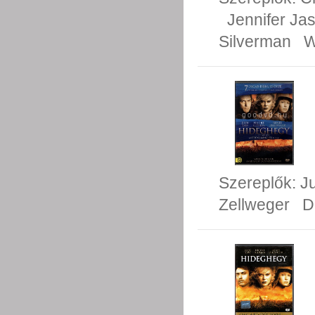
Jennifer Ja
Silverman
W
Szereplők:
J
Zellweger
D