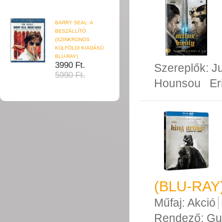
BARRY SEAL: A
BESZÁLLÍTÓ
(SZINKRONOS
KÜLFÖLDI KIADÁSÚ
BLU-RAY)
3990 Ft.
Szereplők:
Ju
5990 Ft.
Hounsou
Er
(BLU-RAY
Műfaj:
Akció
Rendező:
Gu