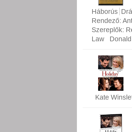
Háborús
Dr
Rendező:
An
Szereplők:
R
Law
Donald
Kate Winsle