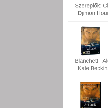
Szereplők:
C
Djimon Hou
Blanchett
Al
Kate Beckin