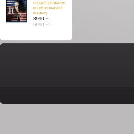
DOSSZIÉ (FELIRATOS
KÜLFÖLDI KIADÁSÚ
BLU-RAY)
3990 Ft.
5990 Ft.