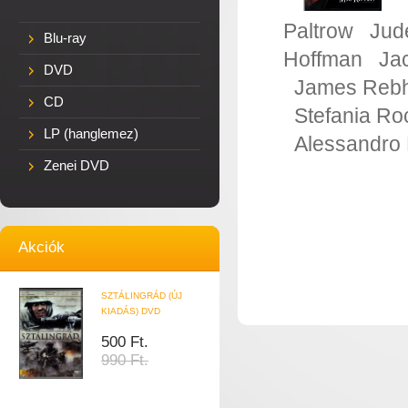
Paltrow
Jud
Blu-ray
Hoffman
Ja
DVD
James Reb
CD
Stefania Ro
LP (hanglemez)
Alessandro 
Zenei DVD
Akciók
SZTÁLINGRÁD (ÚJ
KIADÁS) DVD
500 Ft.
990 Ft.