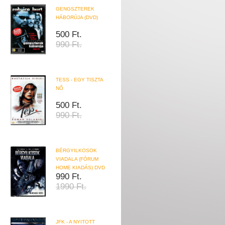
GENGSZTEREK
HÁBORÚJA (DVD)
500 Ft.
990 Ft.
TESS - EGY TISZTA
NŐ
500 Ft.
990 Ft.
BÉRGYILKOSOK
VIADALA (FÓRUM
HOME KIADÁS) DVD
990 Ft.
1990 Ft.
JFK - A NYITOTT