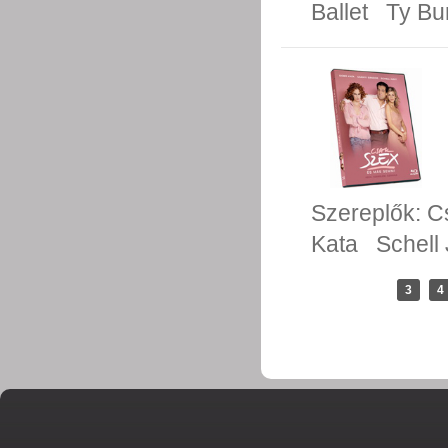
Ballet
Ty Bur
Szereplők:
C
Kata
Schell 
3
4