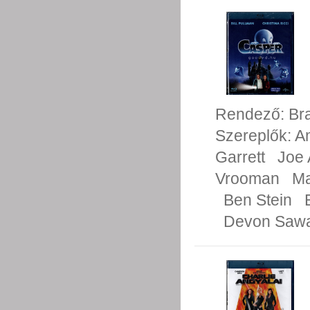
Rendező:
Bra
Szereplők:
A
Garrett
Joe 
Vrooman
Ma
Ben Stein
Devon Saw