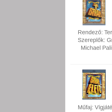
Rendező:
Te
Szereplők:
G
Michael Pal
Műfaj:
Vígját