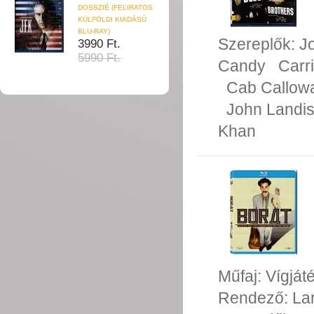
DOSSZIÉ (FELIRATOS
KÜLFÖLDI KIADÁSÚ
BLU-RAY)
Szereplők:
J
3990 Ft.
5990 Ft.
Candy
Carr
Cab Callow
John Landi
Khan
Műfaj:
Vígját
Rendező:
La