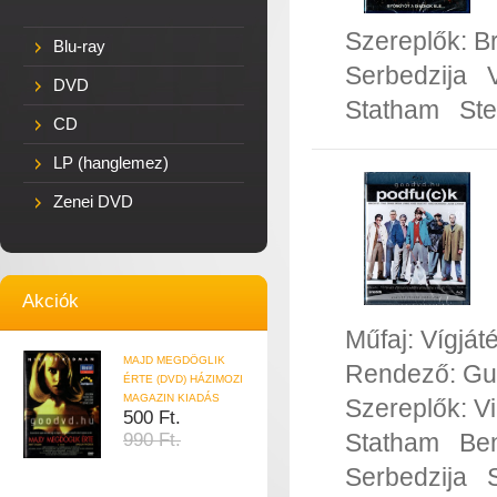
Szereplők:
Br
Blu-ray
Serbedzija
DVD
Statham
St
CD
LP (hanglemez)
Zenei DVD
Akciók
Műfaj:
Vígját
MAJD MEGDÖGLIK
Rendező:
Gu
ÉRTE (DVD) HÁZIMOZI
MAGAZIN KIADÁS
Szereplők:
V
500 Ft.
Statham
Ben
990 Ft.
Serbedzija