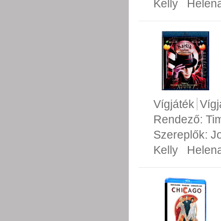
Kelly
Helen
Vígjáték
Vígj
Rendező:
Ti
Szereplők:
J
Kelly
Helen