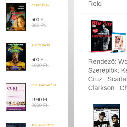
Reid
CSAPDÁBAN
500 Ft.
990 Ft.
PLUTO NASH
500 Ft.
Rendező:
Wo
1990 Ft.
Szereplők:
K
Cruz
Scarle
CUKI HAGYATÉKA
Clarkson
Ch
1990 Ft.
2990 Ft.
JFK - A NYITOTT