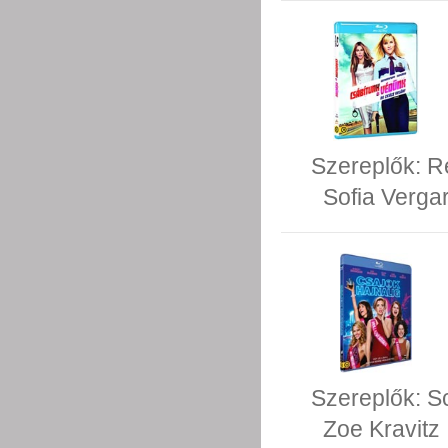
Szereplők:
R
Sofia Verga
Szereplők:
S
Zoe Kravitz