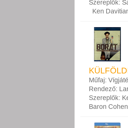
Szereplők:
S
Ken Davitia
KÜLFÖLDI
Műfaj:
Vígját
Rendező:
La
Szereplők:
K
Baron Cohen