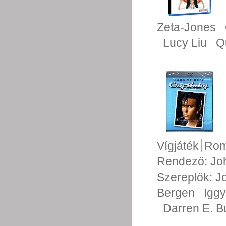
Zeta-Jones
Lucy Liu
Q
Vígjáték
Rom
Rendező:
Jo
Szereplők:
J
Bergen
Igg
Darren E. B