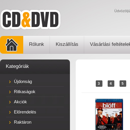
Üdvözölj
Rólunk
Kiszállítás
Vásárlási feltétele
Kategóriák
Újdonság
3
4
5
Ritkaságok
Akciók
Előrendelés
Raktáron