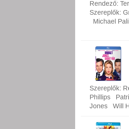
Rendező:
Te
Szereplők:
G
Michael Pal
Szereplők:
R
Phillips
Pat
Jones
Will 