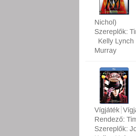
Nichol)
Szereplők:
T
Kelly Lynch
Murray
Vígjáték
Vígj
Rendező:
Ti
Szereplők:
J