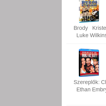
Brody
Kriste
Luke Wilkin
Szereplők:
C
Ethan Embr