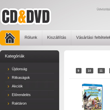
Üdvözölj
Rólunk
Kiszállítás
Vásárlási feltétele
Kategóriák
Újdonság
9
10
11
Ritkaságok
Akciók
Előrendelés
Raktáron