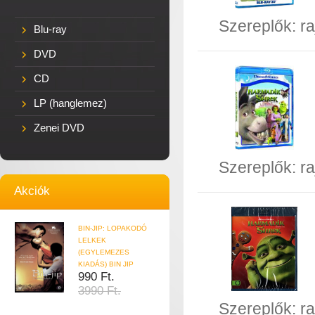
Szereplők:
ra
Blu-ray
DVD
CD
LP (hanglemez)
Zenei DVD
Szereplők:
ra
Akciók
BIN-JIP: LOPAKODÓ
LELKEK
(EGYLEMEZES
KIADÁS) BIN JIP
990 Ft.
3990 Ft.
Szereplők:
ra