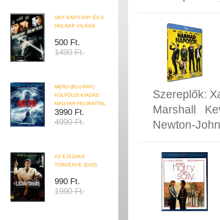
SKY KAPITÁNY ÉS A
HOLNAP VILÁGA
500 Ft.
1490 Ft.
MERU (BLU-RAY)
Szereplők:
X
KÜLFÖLDI KIADÁS
MAGYAR FELIRATTAL
Marshall
Ke
3990 Ft.
4990 Ft.
Newton-Joh
AZ ÉJSZAKA
TÖRVÉNYE (DVD)
990 Ft.
1990 Ft.