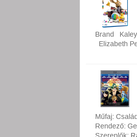
Brand
Kale
Elizabeth P
Műfaj:
Család
Rendező:
Ge
Szereplők:
R