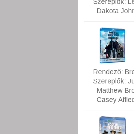
Szereplők:
L
Dakota Joh
Rendező:
Bre
Szereplők:
J
Matthew Bro
Casey Affle