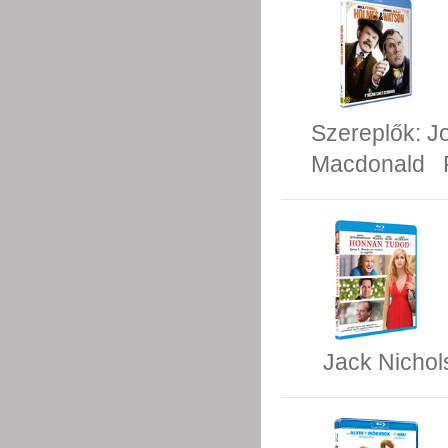
Szereplők:
Jo
Macdonald
Jack Nichol