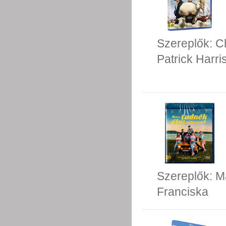
Szereplők:
C
Patrick Harri
Szereplők:
Ma
Franciska