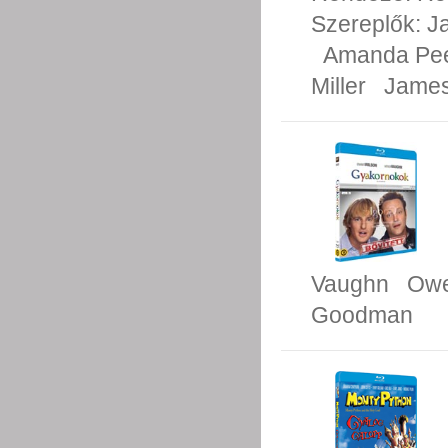
Szereplők:
J
Amanda Pe
Miller
James
Vaughn
Owe
Goodman