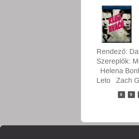
Rendező:
Da
Szereplők:
M
Helena Bon
Leto
Zach G
8
9