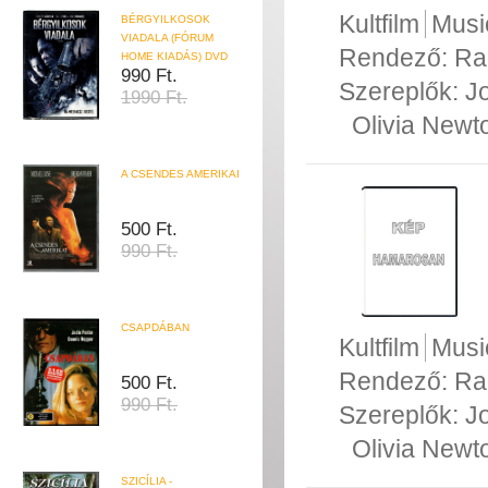
Kultfilm
Musi
BÉRGYILKOSOK
VIADALA (FÓRUM
Rendező:
Ra
HOME KIADÁS) DVD
990 Ft.
Szereplők:
J
1990 Ft.
Olivia Newt
A CSENDES AMERIKAI
500 Ft.
990 Ft.
CSAPDÁBAN
Kultfilm
Musi
Rendező:
Ra
500 Ft.
990 Ft.
Szereplők:
J
Olivia Newt
SZICÍLIA -