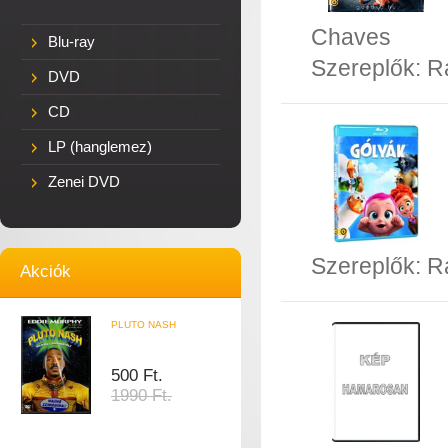
Chaves
Blu-ray
Szereplők:
R
DVD
CD
LP (hanglemez)
Zenei DVD
Szereplők:
R
Akciók
PLUTO NASH
500 Ft.
1990 Ft.