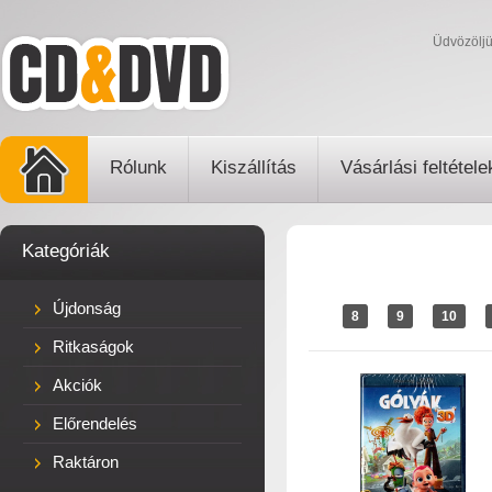
Üdvözölj
Rólunk
Kiszállítás
Vásárlási feltétele
Kategóriák
Újdonság
8
9
10
Ritkaságok
Akciók
Előrendelés
Raktáron