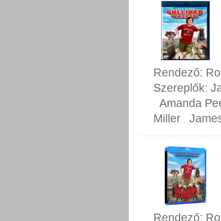
Rendező:
Ro
Szereplők:
J
Amanda Pe
Miller
James
Rendező:
Ro