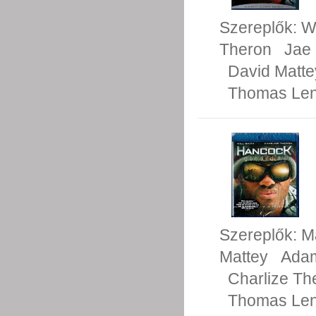
Szereplők:
Wi
Theron
Jae
David Matte
Thomas Le
Szereplők:
Ma
Mattey
Adam
Charlize Th
Thomas Le