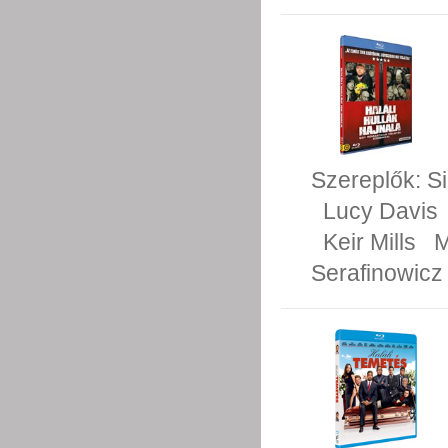
Szereplők:
S
Lucy Davis
Keir Mills
M
Serafinowicz