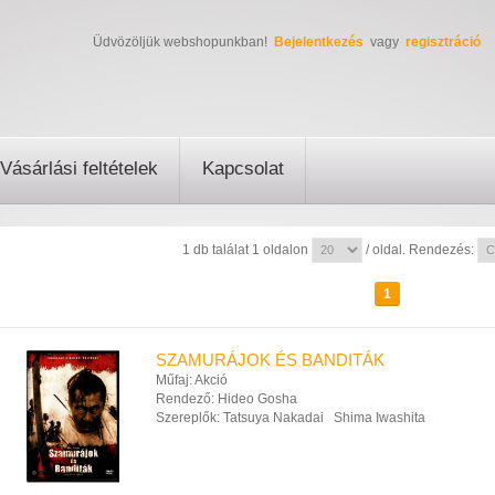
Üdvözöljük webshopunkban!
Bejelentkezés
vagy
regisztráció
Vásárlási feltételek
Kapcsolat
1 db találat 1 oldalon
/ oldal. Rendezés:
1
SZAMURÁJOK ÉS BANDITÁK
Műfaj:
Akció
Rendező:
Hideo Gosha
Szereplők:
Tatsuya Nakadai
Shima Iwashita