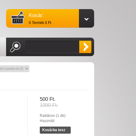
Kosár:
0 Termék 0 Ft.
500 Ft.
1990 Ft.
Raktáron (1 db)
Használt
Kosárba tesz