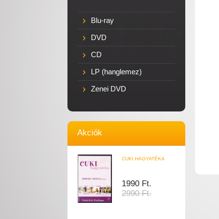
Blu-ray
DVD
CD
LP (hanglemez)
Zenei DVD
Akciók
CUKI HAGYATÉKA
1990 Ft.
2990 Ft.