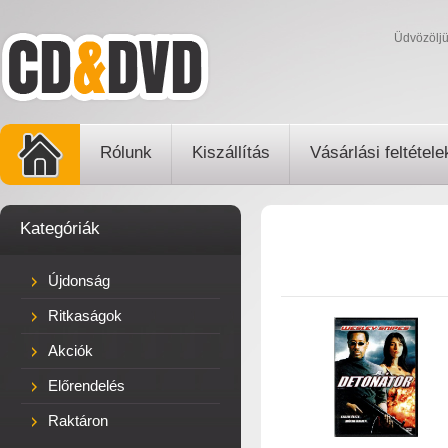
Üdvözölj
Rólunk
Kiszállítás
Vásárlási feltétele
Kategóriák
Újdonság
Ritkaságok
Akciók
Előrendelés
Raktáron