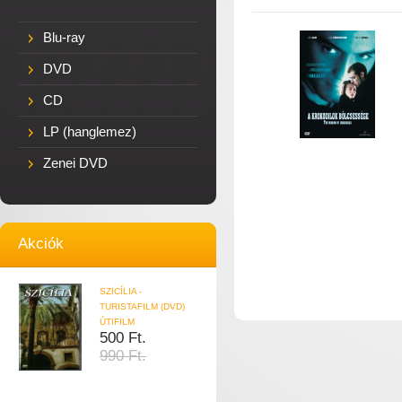
Blu-ray
DVD
CD
LP (hanglemez)
Zenei DVD
Akciók
SZICÍLIA -
TURISTAFILM (DVD)
ÚTIFILM
500 Ft.
990 Ft.