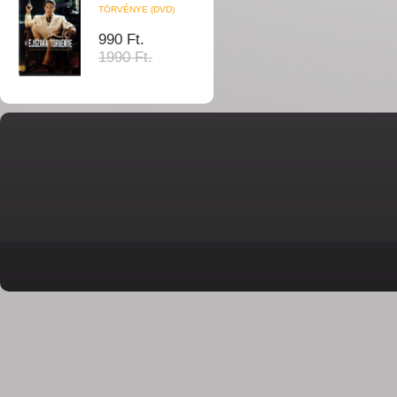
TÖRVÉNYE (DVD)
990 Ft.
1990 Ft.