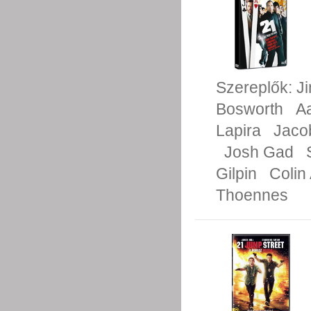
Szereplők:
J
Bosworth
A
Lapira
Jacob
Josh Gad
Gilpin
Colin
Thoennes