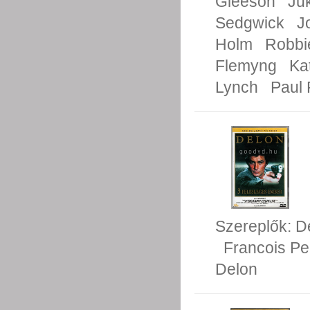
Gleeson
Ju
Sedgwick
J
Holm
Robbi
Flemyng
Kat
Lynch
Paul
Szereplők:
De
Francois Pe
Delon