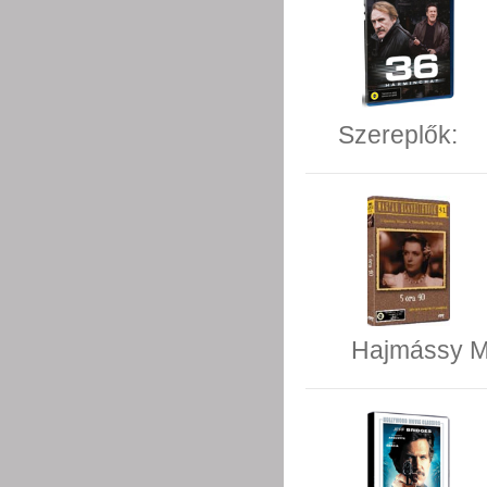
Szereplők:
Hajmássy M