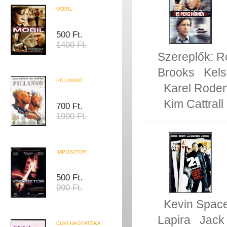
MOBIL
500 Ft.
1490 Ft.
Szereplők:
R
Brooks
Kel
PILLANGÓ
Karel Rode
Kim Cattrall
700 Ft.
1990 Ft.
IMPOSZTOR
500 Ft.
990 Ft.
Kevin Spac
Lapira
Jack
CUKI HAGYATÉKA