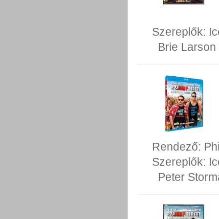
Szereplők:
I
Brie Larson
Rendező:
Phi
Szereplők:
I
Peter Storm