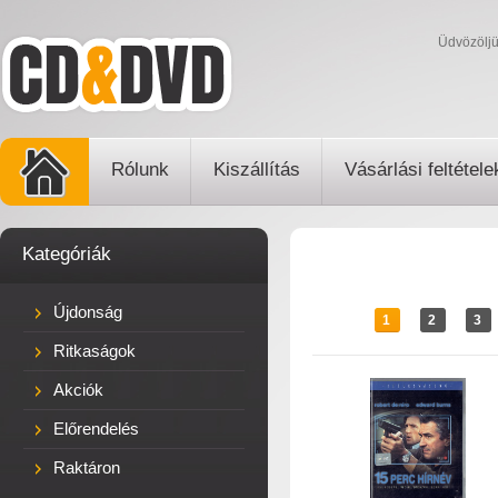
Üdvözölj
Rólunk
Kiszállítás
Vásárlási feltétele
Kategóriák
Újdonság
1
2
3
Ritkaságok
Akciók
Előrendelés
Raktáron