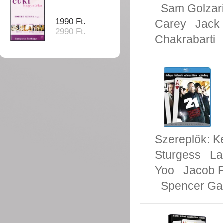
Sam Golzar
1990 Ft.
Carey
Jack 
2990 Ft.
Chakrabarti
Szereplők:
K
Sturgess
La
Yoo
Jacob P
Spencer Gar