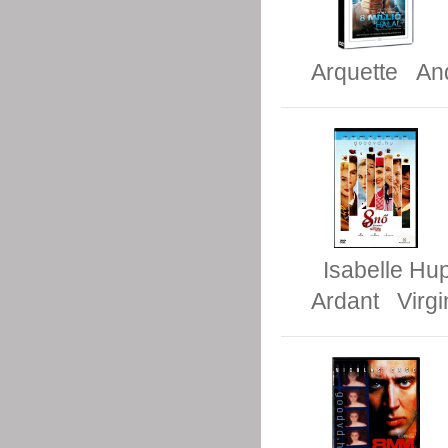
Arquette
An
Isabelle Hu
Ardant
Virg