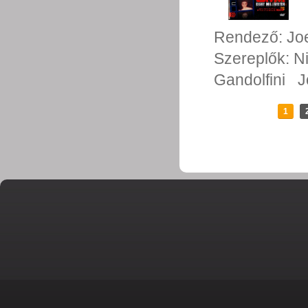
Rendező:
Jo
Szereplők:
N
Gandolfini
J
1