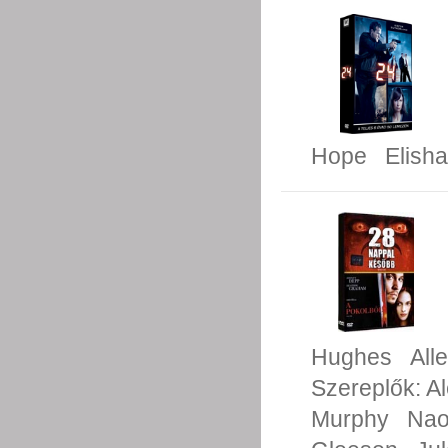
Hope
Elish
Hughes
All
Szereplők:
A
Murphy
Nao