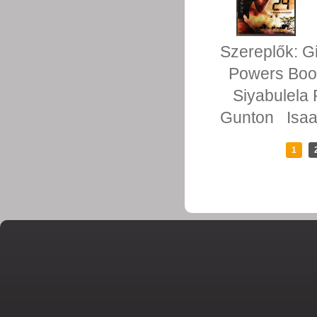
Szereplők:
Gi
Powers Boo
Siyabulela
Gunton
Isa
1