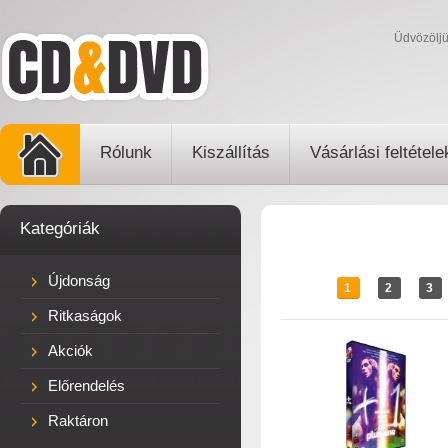
Üdvözölj
Rólunk
Kiszállítás
Vásárlási feltétele
Kategóriák
Újdonság
1
2
3
Ritkaságok
Akciók
Előrendelés
Raktáron