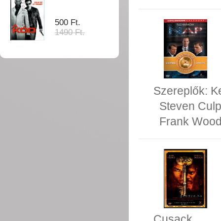
500 Ft.
1490 Ft.
Szereplők:
K
Steven Cul
Frank Woo
Cusack