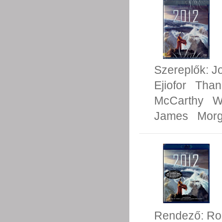
Szereplők:
J
Ejiofor
Than
McCarthy
W
James
Morg
Rendező:
Ro