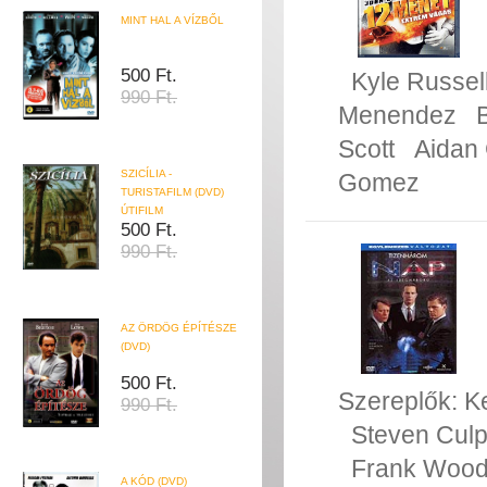
MINT HAL A VÍZBŐL
500 Ft.
Kyle Russel
990 Ft.
Menendez
Scott
Aidan 
SZICÍLIA -
Gomez
TURISTAFILM (DVD)
ÚTIFILM
500 Ft.
990 Ft.
AZ ÖRDÖG ÉPÍTÉSZE
(DVD)
500 Ft.
Szereplők:
K
990 Ft.
Steven Cul
Frank Woo
A KÓD (DVD)