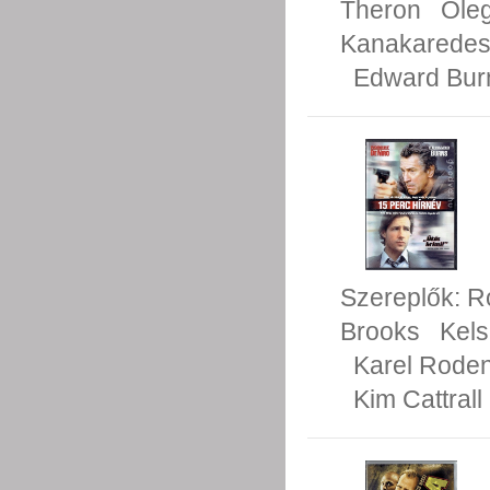
Theron
Oleg
Kanakarede
Edward Bur
Szereplők:
R
Brooks
Kel
Karel Rode
Kim Cattrall