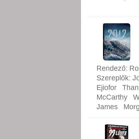
Rendező:
Ro
Szereplők:
J
Ejiofor
Than
McCarthy
W
James
Morg