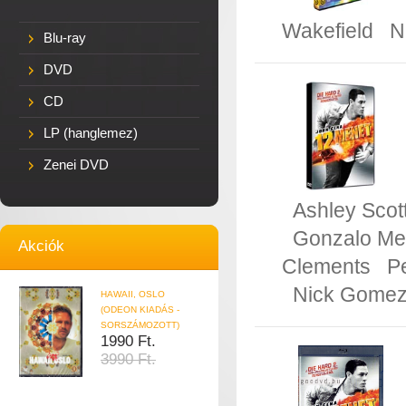
Wakefield
N
Blu-ray
DVD
CD
LP (hanglemez)
Zenei DVD
Ashley Scot
Gonzalo M
Akciók
Clements
P
Nick Gome
HAWAII, OSLO
(ODEON KIADÁS -
SORSZÁMOZOTT)
1990 Ft.
3990 Ft.