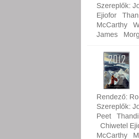
Szereplők:
J
Ejiofor
Than
McCarthy
W
James
Morg
Rendező:
Ro
Szereplők:
J
Peet
Thand
Chiwetel Eji
McCarthy
M