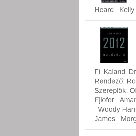
Heard
Kell
Fi
Kaland
D
Rendező:
Ro
Szereplők:
Ol
Ejiofor
Aman
Woody Harr
James
Morg