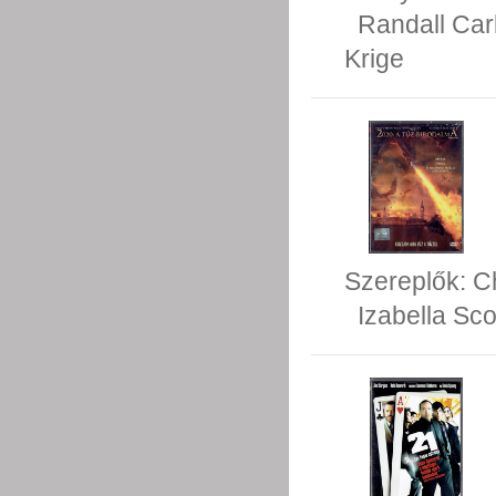
Randall Car
Krige
Szereplők:
Ch
Izabella Sc