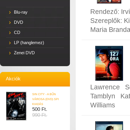
Rendező:
Ir
Blu-ray
Szereplők:
K
DVD
Maria Brand
CD
LP (hanglemez)
Zenei DVD
Akciók
Lawrence
S
Tamblyn
Ka
SIN CITY - A BŰN
VÁROSA (DVD) SPI
Williams
KIADÁS
500 Ft.
990 Ft.