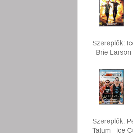
Szereplők:
I
Brie Larson
Szereplők:
P
Tatum
Ice 